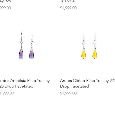
ey 925
Triangle
recio
Precio
999.00
$1,999.00
Vista rápida
Vista rápida
retes Amatista Plata 1ra Ley
Aretes Citrino Plata 1ra Ley 92
25 Drop Facetated
Drop Facetated
recio
Precio
1,999.00
$1,999.00