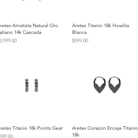
Vista rápida
Vista rápida
retes Amatista Natural Oro
Aretes Titanio 18k Howlita
taliano 14k Cascada
Blanca
recio
Precio
3,999.00
$599.00
Vista rápida
Vista rápida
retes Titanio 18k Points Gear
Aretes Corazón Encaje Titanio
18k
recio
399.00