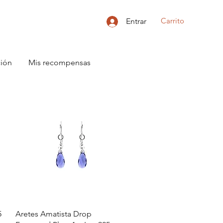
Carrito
Entrar
ción
Mis recompensas
Vista rápida
5
Aretes Amatista Drop