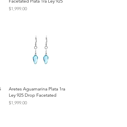
Facetated Plata 1ra Ley 925
Precio
$1,999.00
Vista rápida
5
Aretes Aguamarina Plata 1ra
Ley 925 Drop Facetated
Precio
$1,999.00