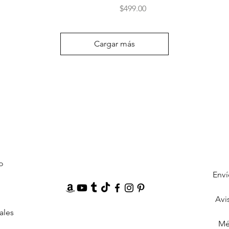
Precio
$499.00
Cargar más
o
Enví
Avi
ales
Mé