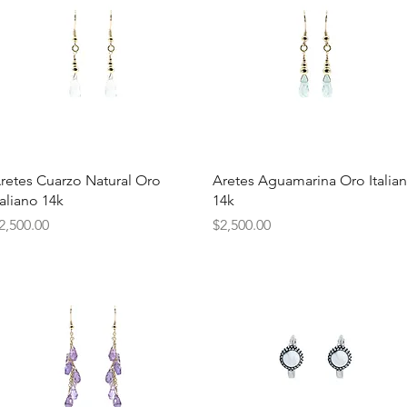
Vista rápida
Vista rápida
retes Cuarzo Natural Oro
Aretes Aguamarina Oro Italia
taliano 14k
14k
recio
Precio
2,500.00
$2,500.00