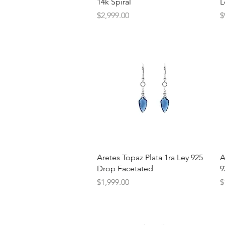
14k Spiral
L
Precio
P
$2,999.00
$
Vista rápida
Aretes Topaz Plata 1ra Ley 925
A
Drop Facetated
9
Precio
P
$1,999.00
$