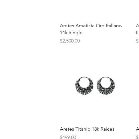
Vista rápida
Aretes Amatista Oro Italiano
A
14k Single
I
Precio
P
$2,500.00
$
Vista rápida
Aretes Titanio 18k Raices
A
Precio
P
$499.00
$