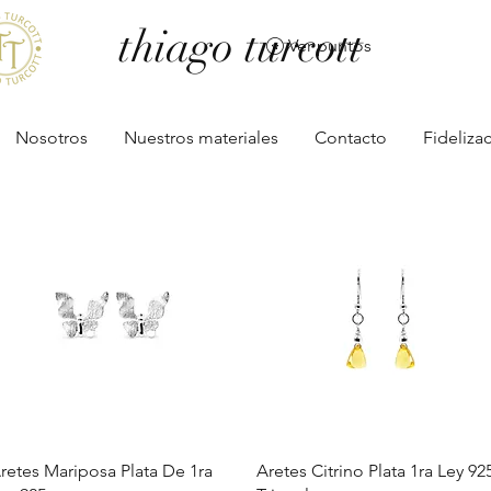
thiago turcott
Ver puntos
Nosotros
Nuestros materiales
Contacto
Fideliza
Vista rápida
Vista rápida
retes Mariposa Plata De 1ra
Aretes Citrino Plata 1ra Ley 92