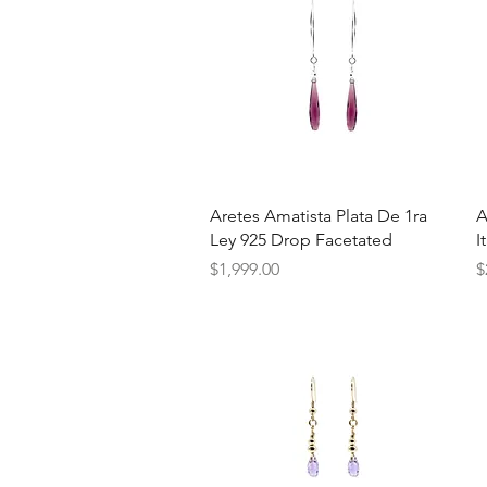
Vista rápida
Aretes Amatista Plata De 1ra
A
Ley 925 Drop Facetated
I
Precio
P
$1,999.00
$