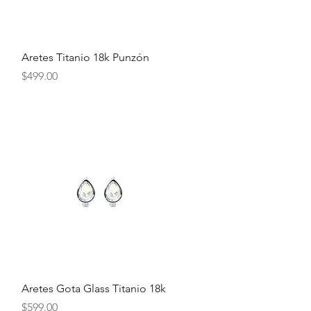
Vista rápida
Aretes Titanio 18k Punzón
Precio
$499.00
Vista rápida
Aretes Gota Glass Titanio 18k
Precio
$599.00