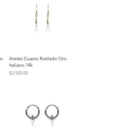
Vista rápida
no
Aretes Cuarzo Rutilado Oro
Italiano 14k
Precio
$2,500.00