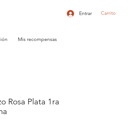
Carrito
Entrar
ción
Mis recompensas
zo Rosa Plata 1ra
na
o