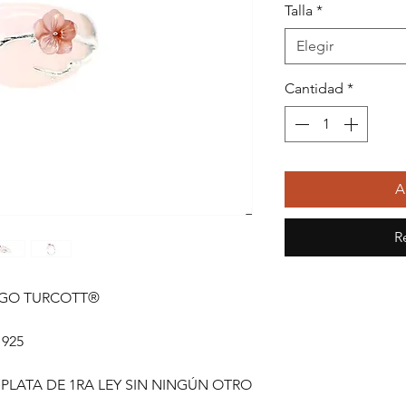
Talla
*
Elegir
Cantidad
*
A
R
AGO TURCOTT®
 925
 PLATA DE 1RA LEY SIN NINGÚN OTRO