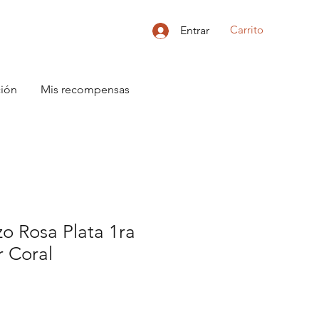
Carrito
Entrar
ción
Mis recompensas
zo Rosa Plata 1ra
r Coral
o