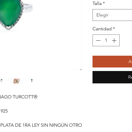
Talla
*
Elegir
Cantidad
*
A
R
HIAGO TURCOTT®
 925
 PLATA DE 1RA LEY SIN NINGÚN OTRO