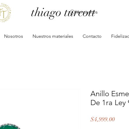
thiago turcott
Ver puntos
Nosotros
Nuestros materiales
Contacto
Fideliza
Anillo Esme
De 1ra Ley
Preci
$4,999.00