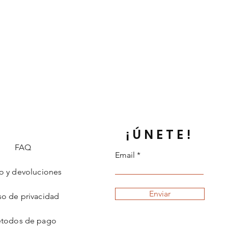
 de Hetian viene en
e colores diferentes: blanco
o, verde, azul verde, verde oscuro,
sada por las erupciones volcánicas.
ue contienen tremolita se
les cuando fluyan del volcán.
pura de color blanco cremoso se
oscuro con un contenido mineral
xtrae de muchos lugares, como
¡ÚNETE!
FAQ
tándar nacional en China, todo
Email
tiquetar como jade hetiano.
io.
o y devoluciones
tradiciones culturales de China
es de años, Heitan solo se refiere
Enviar
so de privacidad
 región de Hetian de Xinjiang.
ang, el jade Hetian no solo se
todos de pago
de las montañas Kunlun.