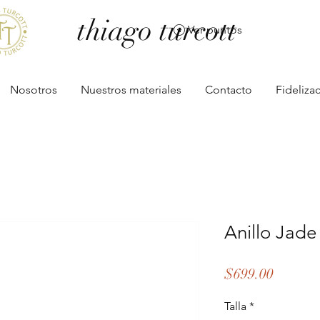
thiago turcott
Ver puntos
Nosotros
Nuestros materiales
Contacto
Fideliza
Anillo Jad
Precio
$699.00
Talla
*