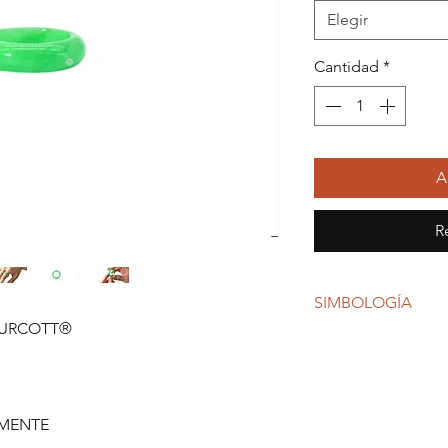
Elegir
Cantidad
*
A
R
SIMBOLOGÍA
TURCOTT®
Hetian en Xinjiang es
calidad.
En términos de calid
mejor calidad tendrá 
MENTE
La tremolita es tran
forma en minerales, l