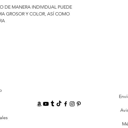
blanco cremoso.
O DE MANERA INDIVIDUAL PUEDE
Sin embargo, el jade
MA GROSOR Y COLOR, ASÍ COMO
aproximadamente siet
RA
cremoso, verde blanc
rojo y amarillo.
Tal diversidad es cau
Los arroyos de lava q
mezclarán con minera
Luego, la tremolita 
convertirá en verde 
creciente.
El jade hetiano se e
Canadá y Corea.
De acuerdo con el es
este jade se puede e
o
Es un concepto ampl
Enví
Pero en términos de 
que se remontan a mil
Avi
al tipo de jade en la
ales
En realidad, en Xinji
Mé
encuentra alrededor 