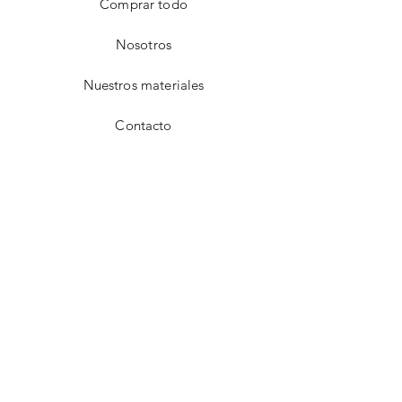
Comprar todo
Nosotros
Nuestros materiales
Contacto
FAQ
Envío y devoluciones
Aviso de privacidad
Métodos de pago