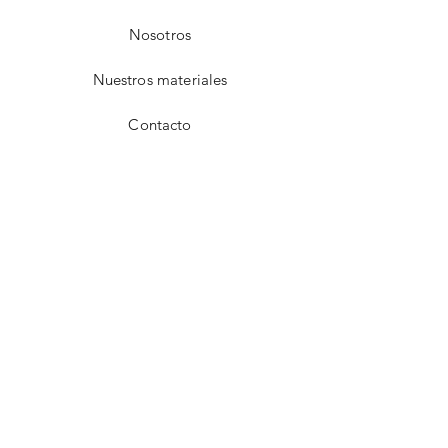
Nosotros
Nuestros materiales
Contacto
FAQ
Envío y devoluciones
Aviso de privacidad
Métodos de pago