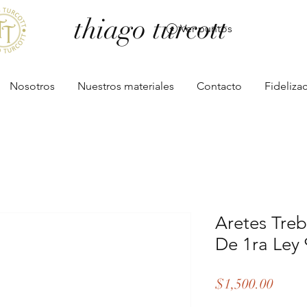
thiago turcott
Ver puntos
Nosotros
Nuestros materiales
Contacto
Fideliza
Aretes Treb
De 1ra Ley
Preci
$1,500.00