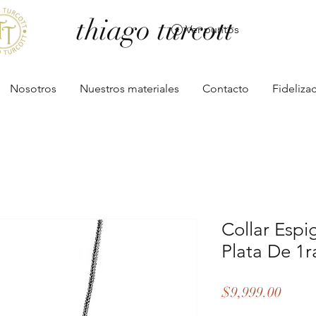
thiago turcott
Ver puntos
Nosotros
Nuestros materiales
Contacto
Fideliza
Collar Esp
Plata De 1r
Preci
$9,999.00