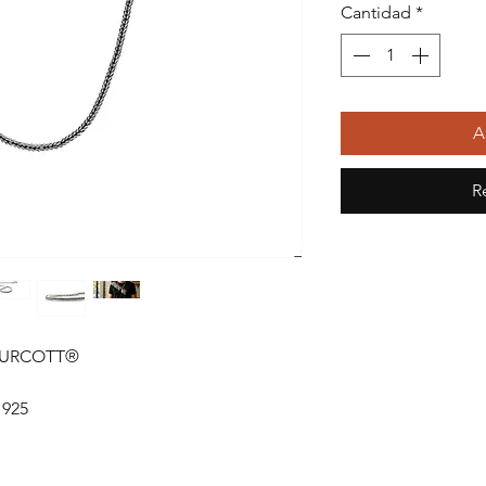
Cantidad
*
A
R
TURCOTT®
 925