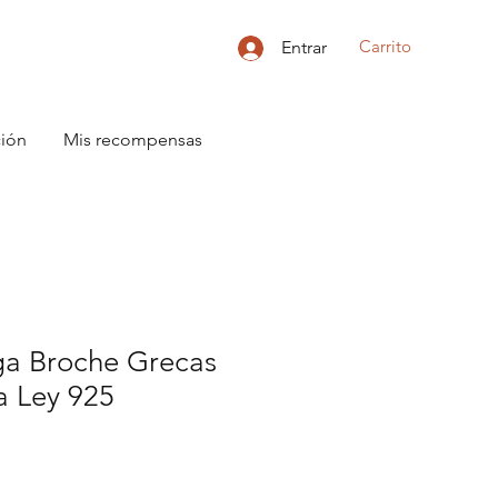
Carrito
Entrar
ción
Mis recompensas
iga Broche Grecas
a Ley 925
o