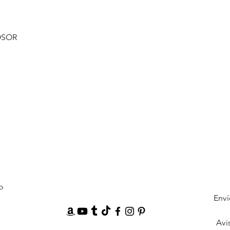
OSOR
o
Enví
Avi