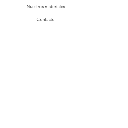
Nuestros materiales
Contacto
FAQ
Envío y devoluciones
Aviso de privacidad
Métodos de pago