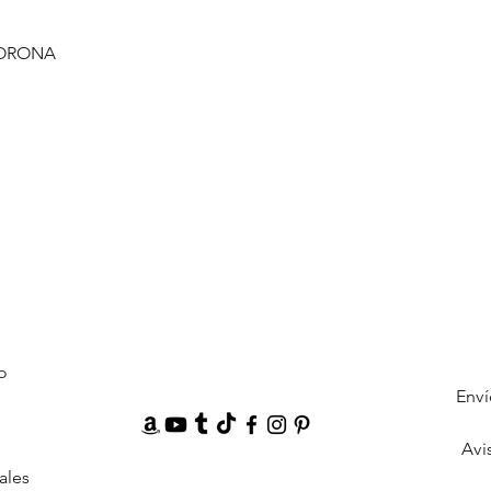
CORONA
o
Enví
Avi
ales