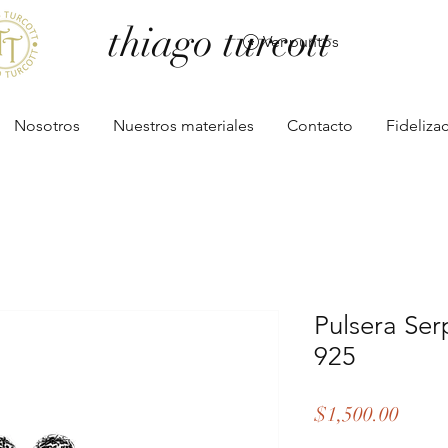
thiago turcott
Ver puntos
Nosotros
Nuestros materiales
Contacto
Fideliza
Pulsera Ser
925
Preci
$1,500.00