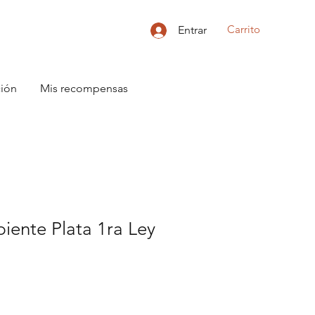
Carrito
Entrar
ción
Mis recompensas
piente Plata 1ra Ley
o