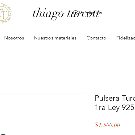
thiago turcott
Ver puntos
Nosotros
Nuestros materiales
Contacto
Fideliza
Pulsera Tur
1ra Ley 925
Preci
$1,500.00